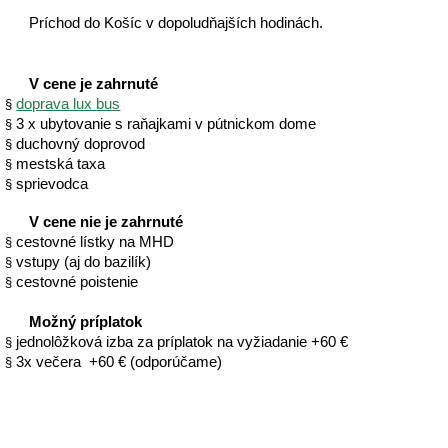
Príchod do Košíc v dopoludňajších hodinách.
V cene je zahrnuté
doprava lux bus
§
3 x ubytovanie s raňajkami v pútnickom dome
§
duchovný doprovod
§
mestská taxa
§
sprievodca
§
V cene nie je zahrnuté
cestovné lístky na MHD
§
vstupy (aj do bazilík)
§
cestovné poistenie
§
Možný príplatok
jednolôžková izba za príplatok na vyžiadanie +60 €
§
3x večera +60 € (odporúčame)
§