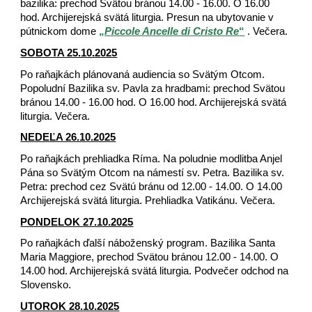
bazilika: prechod Svätou bránou 14.00 - 16.00. O 16.00
hod. Archijerejská svätá liturgia. Presun na ubytovanie v
pútnickom dome
„
Piccole Ancelle di Cristo Re
“
. Večera.
SOBOTA 25.10.2025
Po raňajkách plánovaná audiencia so Svätým Otcom.
Popoludní Bazilika sv. Pavla za hradbami: prechod Svätou
bránou 14.00 - 16.00 hod. O 16.00 hod. Archijerejská svätá
liturgia. Večera.
NEDEĽA 26.10.2025
Po raňajkách prehliadka Ríma. Na poludnie modlitba Anjel
Pána so Svätým Otcom na námestí sv. Petra. Bazilika sv.
Petra: prechod cez Svätú bránu od 12.00 - 14.00. O 14.00
Archijerejská svätá liturgia. Prehliadka Vatikánu. Večera.
PONDELOK 27.10.2025
Po raňajkách ďalší náboženský program. Bazilika Santa
Maria Maggiore, prechod Svätou bránou 12.00 - 14.00. O
14.00 hod. Archijerejská svätá liturgia. Podvečer odchod na
Slovensko.
UTOROK 28.10.2025