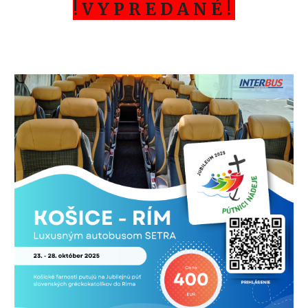
!
V Y P R E D A N É !